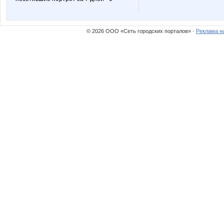
MamaNT
Mashyl
© 2026 ООО «Сеть городских порталов» ·
Реклама н
Nadegda35
Nata.li
OLING
OR
Pugovk@
Radmir
Taisiya
Tanyas