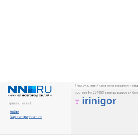
Персональный сайт пользователя
irini
портрет № 264953 зарегистрирован боле
irinigor
Привет, Гость !
-
Войти
-
Зарегистрироваться