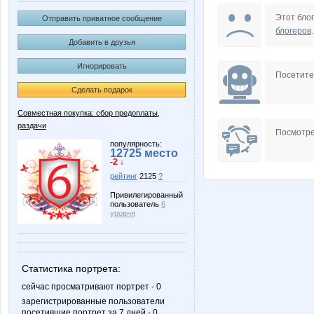
Alenk@f
Amelis
Этот блог
Отправить приватное сообщение
блогеров
.
Добавить в друзья
Игнорировать
B00lka
Babytai
Посетит
Сделать подарок
Совместная покупка: сбор предоплаты,
раздачи
Clairette
Edissa
Посмотре
популярность:
12725 место
-2 ↓
рейтинг
2125
?
JuJu595
KRASO
Привилегированный
пользователь
6
уровня
Lelyann
Lenuik
Статистика портрета:
сейчас просматривают портрет - 0
зарегистрированные пользователи
посетившие портрет за 7 дней - 0