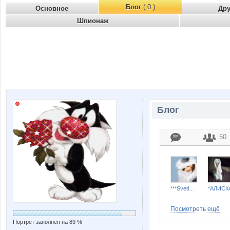
Блог
( 0 )
Основное
Др
Шпионаж
Блог
50
***Svetlana***
*АЛИСК
Посмотреть ещё
Портрет заполнен на 89 %